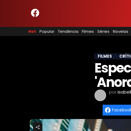
HOME
NOSSA EQUIPE
Hot
Popular
Tendência
Filmes
Séries
Novelas
PRINCÍPIOS EDITORIAIS
POLÍTICA DE PRIVACIDADE
TERMOS E CONDIÇÕES
CONTATO
FILMES
CRÍT
Especi
'Anor
Hot
Popular
por
Isabel
Tendência
Filmes
Faceboo
Séries
Novelas