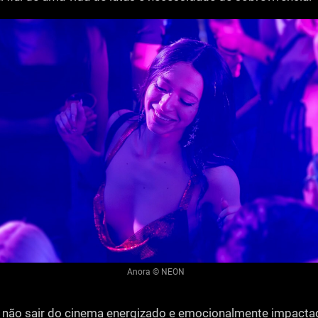
Anora © NEON
 não sair do cinema energizado e emocionalmente impacta