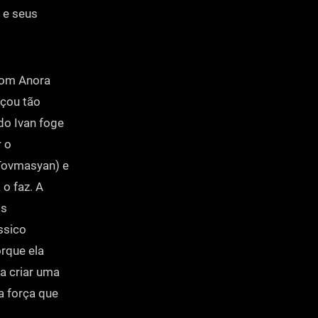
 e seus
 com Anora
nçou tão
do Ivan foge
 o
 Tovmasyan) e
 o faz. A
os
ssico
orque ela
ra criar uma
a força que