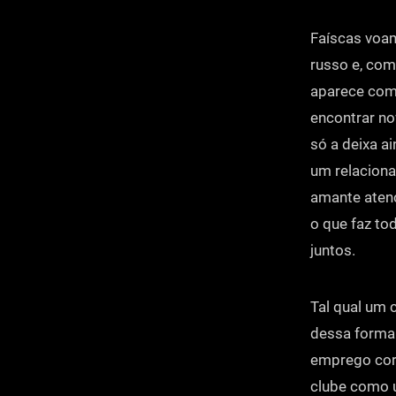
Faíscas voam
russo e, com
aparece com 
encontrar no
só a deixa a
um relaciona
amante atenc
o que faz tod
juntos.
Tal qual um 
dessa forma 
emprego corp
clube como u