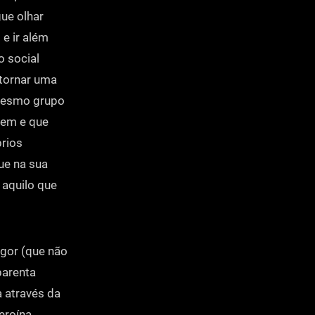
ue olhar
e ir além
 social
 tornar uma
 mesmo grupo
vem e que
prios
ue na sua
 aquilo que
Igor (que não
parenta
 através da
eroína,