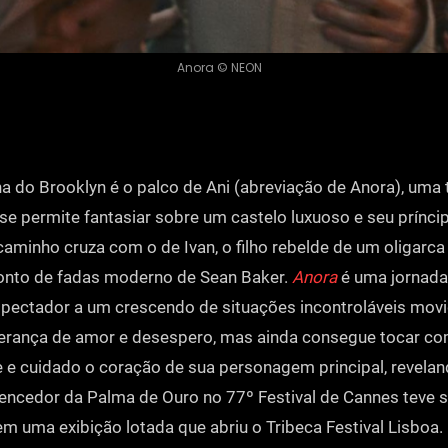
Anora © NEON
na do Brooklyn é o palco de Ani (abreviação de Anora), uma
se permite fantasiar sobre um castelo luxuoso e seu prínc
aminho cruza com o de Ivan, o filho rebelde de um oligarca
conto de fadas moderno de Sean Baker.
Anora
é uma jornad
spectador a um crescendo de situações incontroláveis ​​mov
perança de amor e desespero, mas ainda consegue tocar c
e e cuidado o coração de sua personagem principal, revelan
vencedor da Palma de Ouro no 77º Festival de Cannes teve s
m uma exibição lotada que abriu o Tribeca Festival Lisboa.