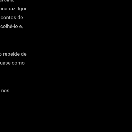
ncapaz. Igor
 contos de
olhê-lo e,
o rebelde de
 quase como
e nos