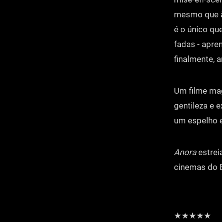
mesmo que à 
é o único qu
fadas - apre
finalmente, 
Um filme mag
gentileza e 
um espelho e
Anora
estrei
cinemas do B
★★★★★