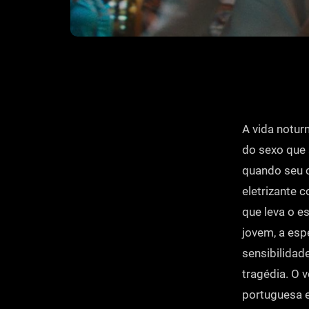
A vida notur
do sexo que 
quando seu c
eletrizante 
que leva o e
jovem, a es
sensibilidad
tragédia. O 
portuguesa e