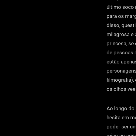
último soco
para os marg
disso, quest
milagrosa e 
princesa, se
de pessoas q
estão apenas
personagens 
filmografia)
os olhos ve
Ao longo do 
hesita em m
poder ser um
mise-en-scèn