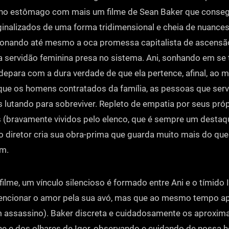
 no estômago com mais um filme de Sean Baker que conseg
inalizados de uma forma tridimensional e cheia de nuances 
ionando até mesmo a oca promessa capitalista de ascensão
a servidão feminina presa no sistema. Ani, sonhando em se
 depara com a dura verdade de que ela pertence, afinal, ao
ue os homens contratados da família, as pessoas que ser
 lutando para sobreviver. Repleto de empatia por seus pró
(bravamente vividos pelo elenco, que é sempre um destaq
, o diretor cria sua obra-prima que guarda muito mais do que
em.
filme, um vínculo silencioso é formado entre Ani e o tímido 
encionar o amor pela sua avó, mas que ao mesmo tempo a
 assassino). Baker discreta e cuidadosamente os aproxima
e e dos olhares de Igor, observando e cuidando de nossa h