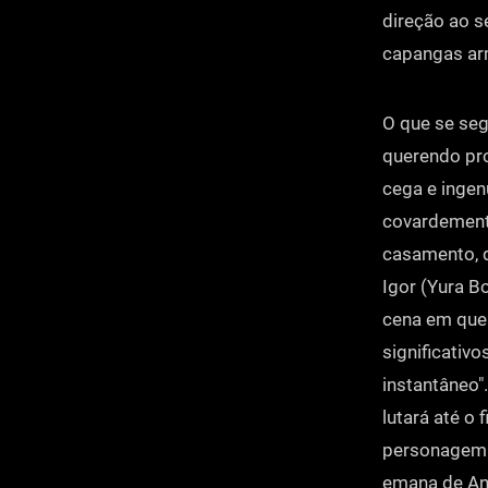
direção ao s
capangas ar
O que se seg
querendo pro
cega e ingen
covardement
casamento, d
Igor (Yura Bo
cena em que
significativ
instantâneo"
lutará até o 
personagem c
emana de Ani