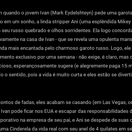
 quando o jovem Ivan (Mark Eydelshteyn) pede uma garota
o em um sonho, a linda stripper Ani (uma esplêndida Mike
seu russo quebrado e olhos sorridentes. Ela logo concord
vamente na casa de Ivan - que se revela uma opulenta mans
inda mais encantada pelo charmoso garoto russo. Logo, ele
mento exclusivo por uma semana - não exige, é claro, ma
ioso, esperançosamente sugere (e alegremente paga 15 mil
o o sentido, pois a vida é muito curta e eles estão se diver
contos de fadas, eles acabam se casando (em Las Vegas, o
Ivan pode ficar nos EUA e escapar das responsabilidades 
orativo na empresa de seu pai, e Ani se despede de suas 
ma Cinderela da vida real com seu anel de 4 quilates em 