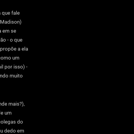
 que fale
y Madison)
a em se
ão - o que
 propõe a ela
s como um
 por isso) -
tindo muito
nde mais?),
de um
colegas do
seu dedo em