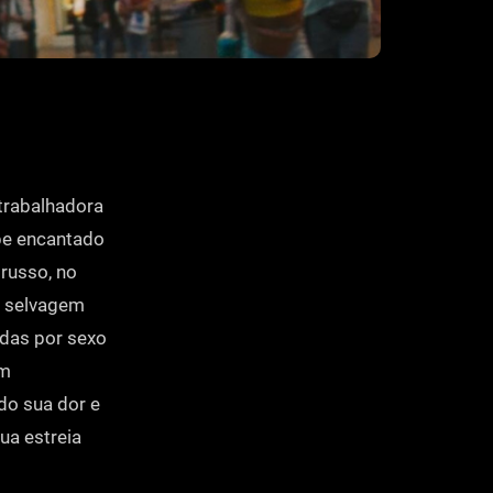
 trabalhadora
ipe encantado
 russo, no
a selvagem
idas por sexo
om
do sua dor e
ua estreia