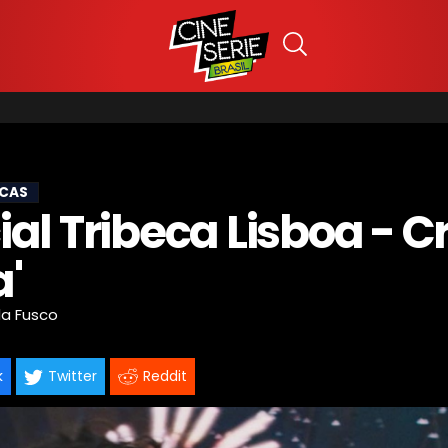
ICAS
al Tribeca Lisboa - Cr
a'
la Fusco
k
Twitter
Reddit