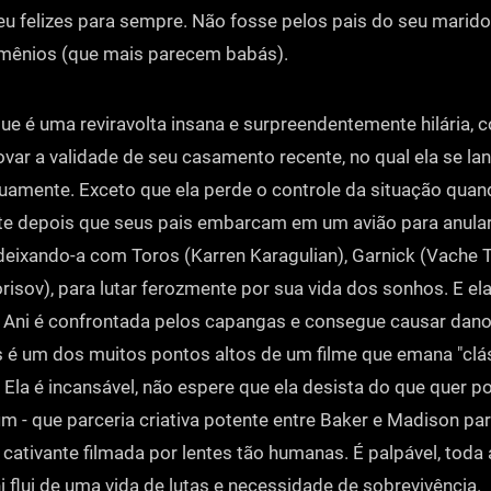
eu felizes para sempre. Não fosse pelos pais do seu marido
mênios (que mais parecem babás).
ue é uma reviravolta insana e surpreendentemente hilária,
var a validade de seu casamento recente, no qual ela se la
uamente. Exceto que ela perde o controle da situação quan
e depois que seus pais embarcam em um avião para anular
eixando-a com Toros (Karren Karagulian), Garnick (Vache
risov), para lutar ferozmente por sua vida dos sonhos. E ela
 Ani é confrontada pelos capangas e consegue causar dan
os é um dos muitos pontos altos de um filme que emana "clá
. Ela é incansável, não espere que ela desista do que quer p
fim - que parceria criativa potente entre Baker e Madison pa
ativante filmada por lentes tão humanas. É palpável, toda 
 flui de uma vida de lutas e necessidade de sobrevivência.