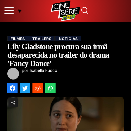
HOME
NOSSA EQUIPE
PRINCÍPIOS EDITORIAIS
POLÍTICA DE PRIVACIDADE
FILMES
TRAILERS
NOTÍCIAS
Lily Gladstone procura sua irmã
TERMOS E CONDIÇÕES
CONTATO
desaparecida no trailer do drama
'Fancy Dance'
por
Isabella Fusco
Hot
Popular
Tendência
Filmes
Séries
Novelas