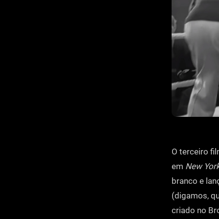
O terceiro f
em
New York
branco e lan
(digamos, q
criado no Br