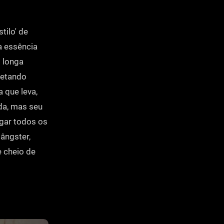
tilo' de
a essência
O longa
letando
 que leva,
ada, mas seu
agar todos os
ângster,
 cheio de