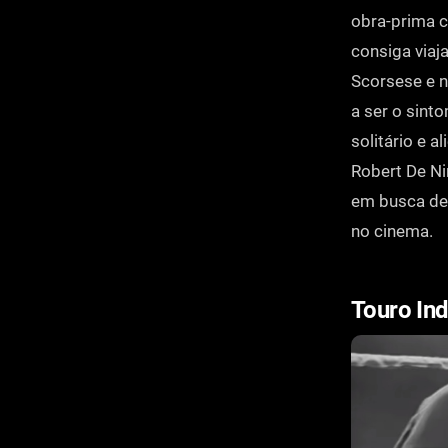
obra-prima c
consiga viaj
Scorsese e 
a ser o sint
solitário e 
Robert De Ni
em busca de 
no cinema.
Touro In