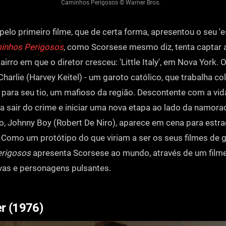
Caminhos Perigosos © Warner Bros.
lo primeiro filme, que de certa forma, apresentou o seu 'es
inhos Perigosos
, como Scorsese mesmo diz, tenta captar 
airro em que o diretor cresceu: 'Little Italy', em Nova York. 
arlie (Harvey Keitel) - um garoto católico, que trabalha co
ara seu tio, um mafioso da região. Descontente com a vida
ja sair do crime e iniciar uma nova etapa ao lado da namor
, Johnny Boy (Robert De Niro), aparece em cena para estr
 Como um protótipo do que viriam a ser os seus filmes de g
rigosos
apresenta Scorsese ao mundo, através de um filme
vas e personagens pulsantes.
er (1976)