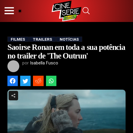
HOME
NOSSA EQUIPE
PRINCÍPIOS EDITORIAIS
POLÍTICA DE PRIVACIDADE
FILMES
TRAILERS
NOTÍCIAS
Saoirse Ronan em toda a sua potência
TERMOS E CONDIÇÕES
CONTATO
no trailer de 'The Outrun'
por
Isabella Fusco
Hot
Popular
Tendência
Filmes
Séries
Novelas