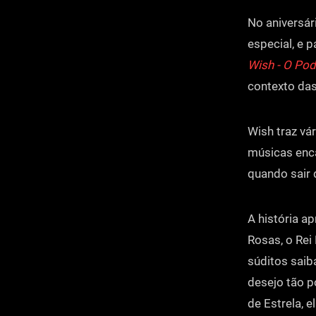
No aniversá
especial, e 
Wish - O Pod
contexto das
Wish traz vá
músicas enca
quando sair 
A história a
Rosas, o Rei
súditos saib
desejo tão p
de Estrela, e