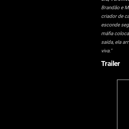
Brandão e M
criador de c
esconde seg
máfia coloca
saída, ela a
viva."
Trailer