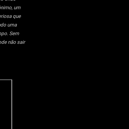
ônimo, um
eriosa que
ando uma
empo. Sem
ode não sair