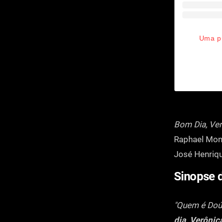
Uma pu
Bom Dia, Ver
Raphael Mont
José Henriq
Sinopse 
"Quem é Doúm
dia, Verônic