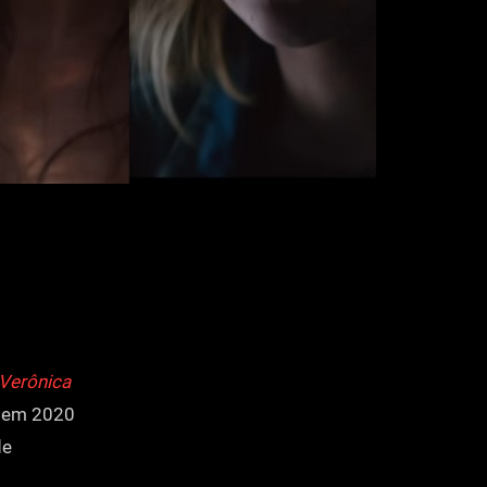
 Verônica
da em 2020
de