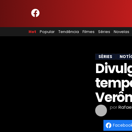
HOME
NOSSA EQUIPE
Hot
Popular
Tendência
Filmes
Séries
Novelas
PRINCÍPIOS EDITORIAIS
POLÍTICA DE PRIVACIDADE
TERMOS E CONDIÇÕES
CONTATO
SÉRIES
NOTÍ
Divulg
tempo
Hot
Popular
Verôn
Tendência
Filmes
por
Rafae
Séries
Novelas
Faceboo