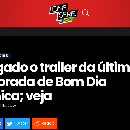
CIAS
ado o trailer da últi
rada de Bom Dia
ica; veja
l Ristow
k
Twitter
Reddit