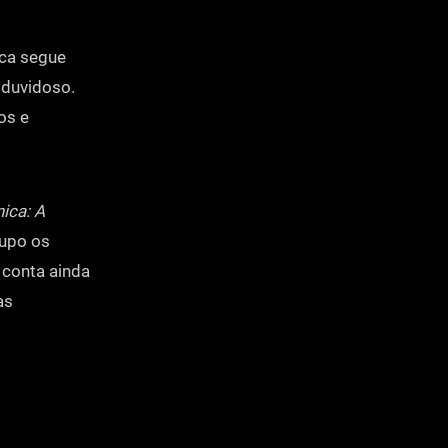
ica segue
duvidoso.
os e
ica: A
rupo os
 conta ainda
as