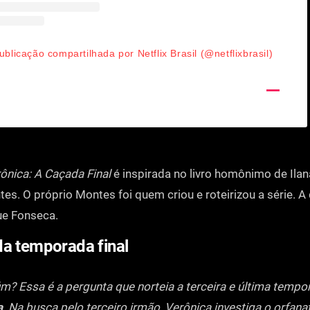
blicação compartilhada por Netflix Brasil (@netflixbrasil)
ônica: A Caçada Final
é inspirada no livro homônimo de Ila
es. O próprio Montes foi quem criou e roteirizou a série. A
ue Fonseca.
da temporada final
? Essa é a pergunta que norteia a terceira e última temp
a
. Na busca pelo terceiro irmão, Verônica investiga o orfan