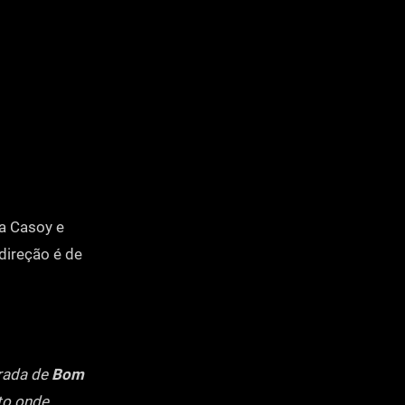
na Casoy e
 direção é de
orada de
Bom
ato onde