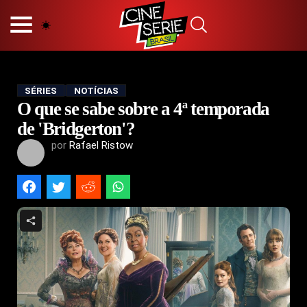
HOME
NOSSA EQUIPE
PRINCÍPIOS EDITORIAIS
POLÍTICA DE PRIVACIDADE
SÉRIES
NOTÍCIAS
O que se sabe sobre a 4ª temporada
TERMOS E CONDIÇÕES
CONTATO
de 'Bridgerton'?
por
Rafael Ristow
Hot
Popular
Tendência
Filmes
Séries
Novelas