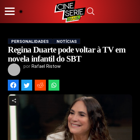
HOME
NOSSA EQUIPE
PRINCÍPIOS EDITORIAIS
POLÍTICA DE PRIVACIDADE
PERSONALIDADES
NOTÍCIAS
Regina Duarte pode voltar à TV em
TERMOS E CONDIÇÕES
CONTATO
novela infantil do SBT
por
Rafael Ristow
Hot
Popular
Tendência
Filmes
Séries
Novelas