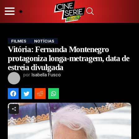
HOME
NOSSA EQUIPE
PRINCÍPIOS EDITORIAIS
POLÍTICA DE PRIVACIDADE
FILMES
NOTÍCIAS
Vitória: Fernanda Montenegro
TERMOS E CONDIÇÕES
CONTATO
protagoniza longa-metragem, data de
estreia divulgada
por
Isabella Fusco
Hot
Popular
Tendência
Filmes
Séries
Novelas