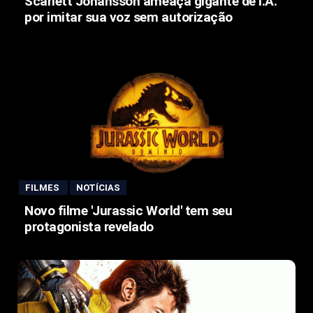
Scarlett Johansson ameaça gigante de I.A.
por imitar sua voz sem autorização
FILMES
NOTÍCIAS
Novo filme 'Jurassic World' tem seu
protagonista revelado