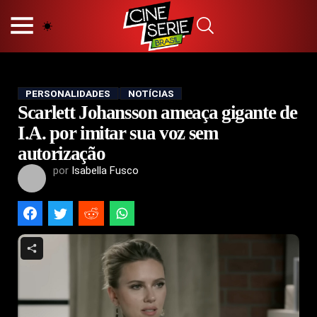
HOME
NOSSA EQUIPE
PRINCÍPIOS EDITORIAIS
POLÍTICA DE PRIVACIDADE
PERSONALIDADES
NOTÍCIAS
Scarlett Johansson ameaça gigante de
TERMOS E CONDIÇÕES
CONTATO
I.A. por imitar sua voz sem
autorização
por
Isabella Fusco
Hot
Popular
Tendência
Filmes
Séries
Novelas