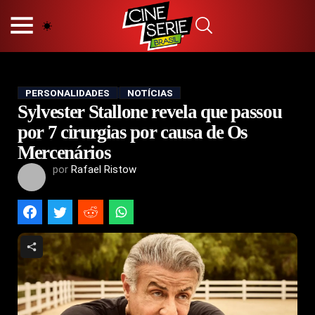
HOME
NOSSA EQUIPE
PRINCÍPIOS EDITORIAIS
POLÍTICA DE PRIVACIDADE
PERSONALIDADES
NOTÍCIAS
Sylvester Stallone revela que passou
TERMOS E CONDIÇÕES
CONTATO
por 7 cirurgias por causa de Os
Mercenários
por
Rafael Ristow
Hot
Popular
Tendência
Filmes
Séries
Novelas