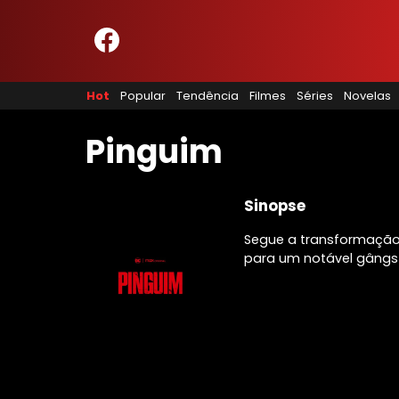
HOME
NOSSA EQUIPE
Hot
Popular
Tendência
Filmes
Séries
Novelas
PRINCÍPIOS EDITORIAIS
POLÍTICA DE PRIVACIDADE
TERMOS E CONDIÇÕES
Pinguim
CONTATO
Sinopse
Segue a transformação
Hot
para um notável gângs
Popular
Tendência
Filmes
Séries
Novelas