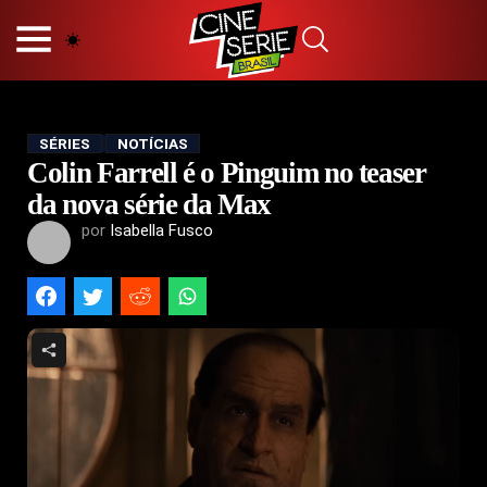
HOME
NOSSA EQUIPE
PRINCÍPIOS EDITORIAIS
POLÍTICA DE PRIVACIDADE
SÉRIES
NOTÍCIAS
Colin Farrell é o Pinguim no teaser
TERMOS E CONDIÇÕES
CONTATO
da nova série da Max
por
Isabella Fusco
Hot
Popular
Tendência
Filmes
Séries
Novelas