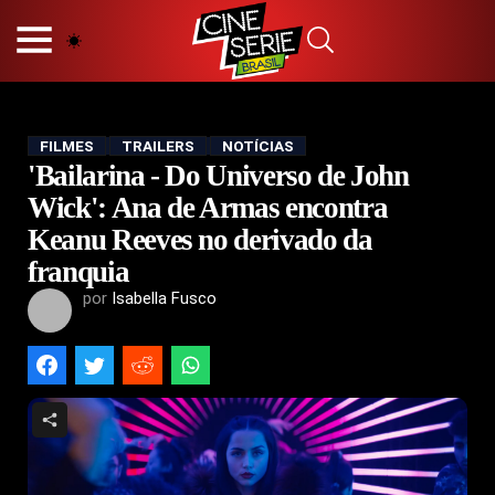
HOME
NOSSA EQUIPE
PRINCÍPIOS EDITORIAIS
POLÍTICA DE PRIVACIDADE
FILMES
TRAILERS
NOTÍCIAS
'Bailarina - Do Universo de John
TERMOS E CONDIÇÕES
CONTATO
Wick': Ana de Armas encontra
Keanu Reeves no derivado da
franquia
por
Isabella Fusco
Hot
Popular
Tendência
Filmes
Séries
Novelas