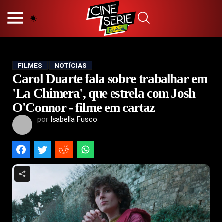
HOME
NOSSA EQUIPE
PRINCÍPIOS EDITORIAIS
POLÍTICA DE PRIVACIDADE
FILMES
NOTÍCIAS
Carol Duarte fala sobre trabalhar em
TERMOS E CONDIÇÕES
CONTATO
'La Chimera', que estrela com Josh
O'Connor - filme em cartaz
por
Isabella Fusco
Hot
Popular
Tendência
Filmes
Séries
Novelas