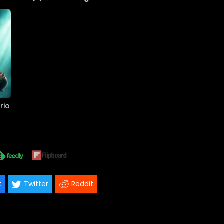
rio
k
Twitter
Reddit