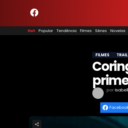
HOME
NOSSA EQUIPE
Hot
Popular
Tendência
Filmes
Séries
Novelas
PRINCÍPIOS EDITORIAIS
POLÍTICA DE PRIVACIDADE
TERMOS E CONDIÇÕES
CONTATO
FILMES
TRAI
Coring
prime
Hot
Popular
por
Isabel
Tendência
Filmes
Faceboo
Séries
Novelas