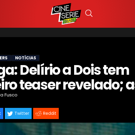
LERS
NOTÍCIAS
a: Delírio a Dois tem
iro teaser revelado; a
la Fusco
k
Twitter
Reddit