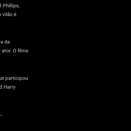
 Phillips,
 vilão é
te de
ator. O filme
ue participou
d Harry
.