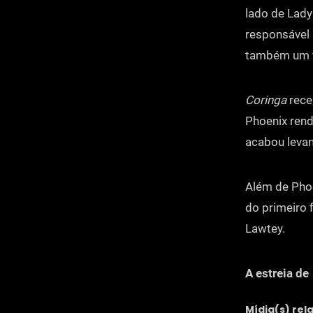
lado de Lady 
responsável 
também um f
Coringa
rece
Phoenix rend
acabou levan
Além de Phoe
do primeiro 
Lawtey.
A estreia de
Mídia(s) rel