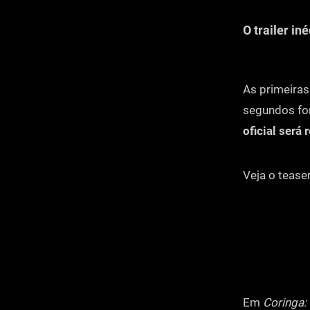
O trailer in
As primeiras
segundos for
oficial será
Veja o teaser
Em
Coringa: 