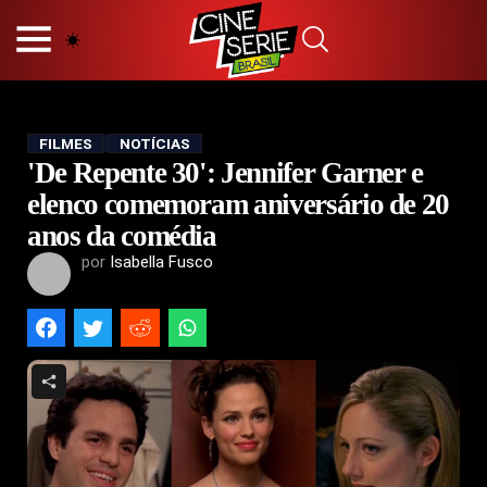
HOME
NOSSA EQUIPE
PRINCÍPIOS EDITORIAIS
POLÍTICA DE PRIVACIDADE
FILMES
NOTÍCIAS
'De Repente 30': Jennifer Garner e
TERMOS E CONDIÇÕES
CONTATO
elenco comemoram aniversário de 20
anos da comédia
por
Isabella Fusco
Hot
Popular
Tendência
Filmes
Séries
Novelas