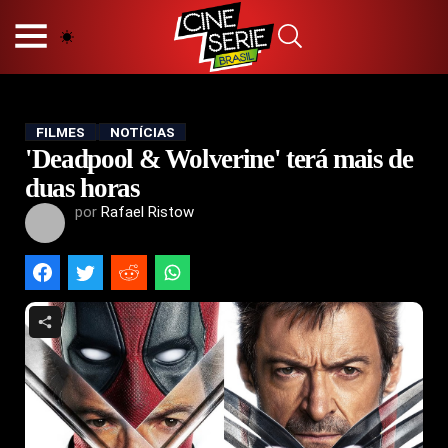
HOME
NOSSA EQUIPE
PRINCÍPIOS EDITORIAIS
POLÍTICA DE PRIVACIDADE
FILMES
NOTÍCIAS
'Deadpool & Wolverine' terá mais de
TERMOS E CONDIÇÕES
CONTATO
duas horas
por
Rafael Ristow
Hot
Popular
Tendência
Filmes
Séries
Novelas