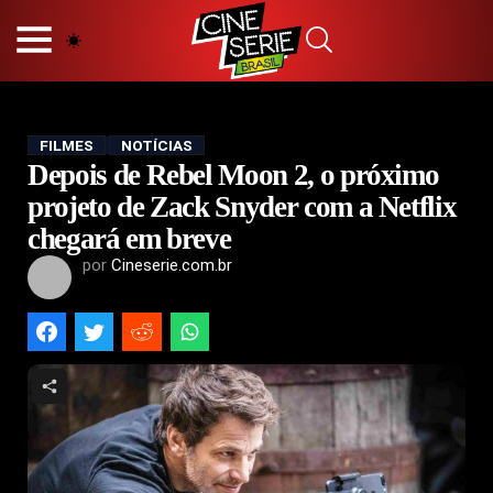
HOME
NOSSA EQUIPE
PRINCÍPIOS EDITORIAIS
POLÍTICA DE PRIVACIDADE
FILMES
NOTÍCIAS
Depois de Rebel Moon 2, o próximo
TERMOS E CONDIÇÕES
CONTATO
projeto de Zack Snyder com a Netflix
chegará em breve
por
Cineserie.com.br
Hot
Popular
Tendência
Filmes
Séries
Novelas