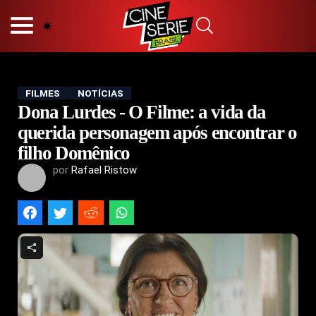
HOME
NOSSA EQUIPE
PRINCÍPIOS EDITORIAIS
POLÍTICA DE PRIVACIDADE
FILMES
NOTÍCIAS
Dona Lurdes - O Filme: a vida da
TERMOS E CONDIÇÕES
CONTATO
querida personagem após encontrar o
filho Domênico
por
Rafael Ristow
Hot
Popular
Tendência
Filmes
Séries
Novelas