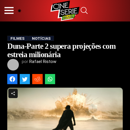
HOME
NOSSA EQUIPE
PRINCÍPIOS EDITORIAIS
POLÍTICA DE PRIVACIDADE
FILMES
NOTÍCIAS
Duna-Parte 2 supera projeções com
TERMOS E CONDIÇÕES
CONTATO
estreia milionária
por
Rafael Ristow
Hot
Popular
Tendência
Filmes
Séries
Novelas