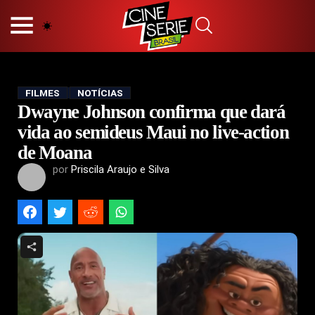
HOME
NOSSA EQUIPE
PRINCÍPIOS EDITORIAIS
POLÍTICA DE PRIVACIDADE
FILMES
NOTÍCIAS
Dwayne Johnson confirma que dará
TERMOS E CONDIÇÕES
CONTATO
vida ao semideus Maui no live-action
de Moana
por
Priscila Araujo e Silva
Hot
Popular
Tendência
Filmes
Séries
Novelas