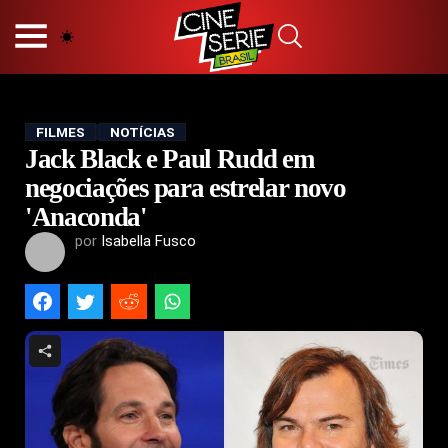
HOME
NOSSA EQUIPE
PRINCÍPIOS EDITORIAIS
POLÍTICA DE PRIVACIDADE
FILMES
NOTÍCIAS
Jack Black e Paul Rudd em
TERMOS E CONDIÇÕES
CONTATO
negociações para estrelar novo
'Anaconda'
por
Isabella Fusco
Hot
Popular
Tendência
Filmes
Séries
Novelas