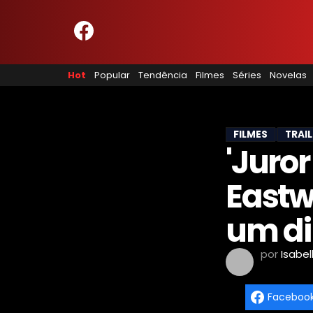
HOME
NOSSA EQUIPE
Hot
Popular
Tendência
Filmes
Séries
Novelas
PRINCÍPIOS EDITORIAIS
POLÍTICA DE PRIVACIDADE
TERMOS E CONDIÇÕES
CONTATO
FILMES
TRAI
'Juror
Eastw
Hot
Popular
um di
Tendência
Filmes
por
Isabel
Séries
Novelas
Faceboo