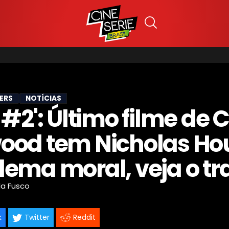
LERS
NOTÍCIAS
 #2': Último filme de C
ood tem Nicholas Ho
lema moral, veja o tra
la Fusco
k
Twitter
Reddit