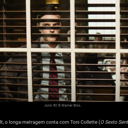
Juror #2 © Warner Bros.
t, o longa-metragem conta com Toni Collette (
O Sexto Sent