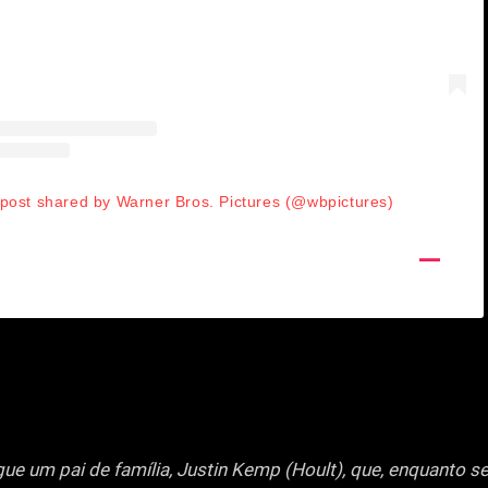
 post shared by Warner Bros. Pictures (@wbpictures)
ue um pai de família, Justin Kemp (Hoult), que, enquanto ser