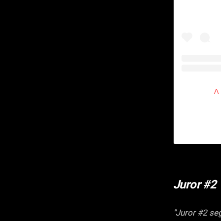
A
Juror #2
"Juror #2 seg