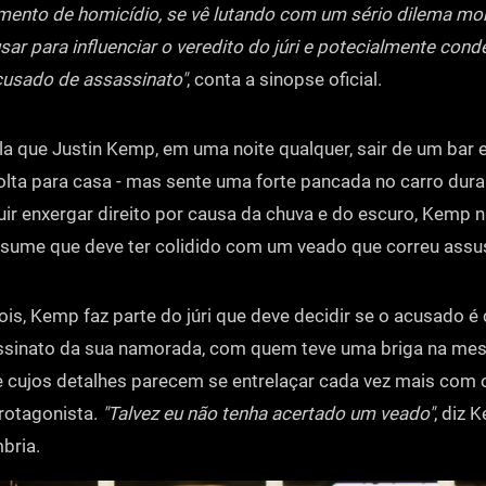
ento de homicídio, se vê lutando com um sério dilema mor
sar para influenciar o veredito do júri e potecialmente cond
 acusado de assassinato"
, conta a sinopse oficial.
vela que Justin Kemp, em uma noite qualquer, sair de um bar 
olta para casa - mas sente uma forte pancada no carro duran
r enxergar direito por causa da chuva e do escuro, Kemp 
esume que deve ter colidido com um veado que correu assu
s, Kemp faz parte do júri que deve decidir se o acusado é
ssinato da sua namorada, com quem teve uma briga na me
cujos detalhes parecem se entrelaçar cada vez mais com 
protagonista.
"Talvez eu não tenha acertado um veado"
, diz
bria.