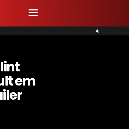
lint
ult em
iler