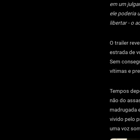
em um julgam
ele poderia u
libertar - o
O trailer re
estrada de v
Sem consegui
vítimas e pr
Tempos depoi
não do assa
madrugada e 
vivido pelo 
uma voz som