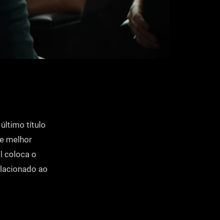
ltimo título
de melhor
al coloca o
lacionado ao