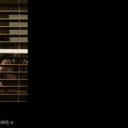
ido
), o