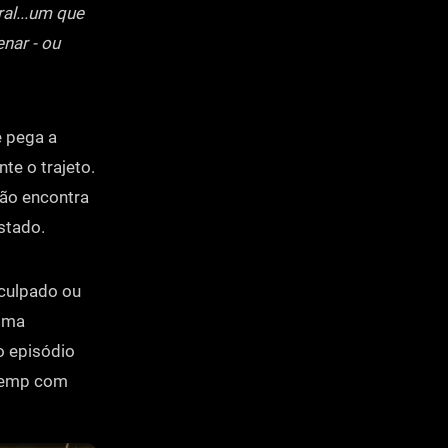
al...um que
enar - ou
e pega a
te o trajeto.
não encontra
stado.
 culpado ou
sma
o episódio
 Kemp com