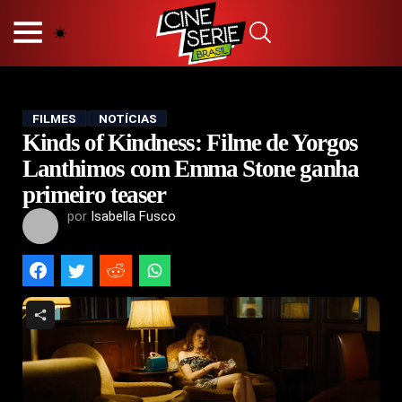
HOME
NOSSA EQUIPE
PRINCÍPIOS EDITORIAIS
POLÍTICA DE PRIVACIDADE
FILMES
NOTÍCIAS
Kinds of Kindness: Filme de Yorgos
TERMOS E CONDIÇÕES
CONTATO
Lanthimos com Emma Stone ganha
primeiro teaser
por
Isabella Fusco
Hot
Popular
Tendência
Filmes
Séries
Novelas