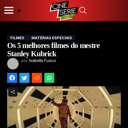
HOME
NOSSA EQUIPE
PRINCÍPIOS EDITORIAIS
POLÍTICA DE PRIVACIDADE
FILMES
MATÉRIAS ESPECIAIS
Os 5 melhores filmes do mestre
TERMOS E CONDIÇÕES
CONTATO
Stanley Kubrick
por
Isabella Fusco
Hot
Popular
Tendência
Filmes
Séries
Novelas