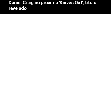
Daniel Craig no próximo 'Knives Out'; título
revelado