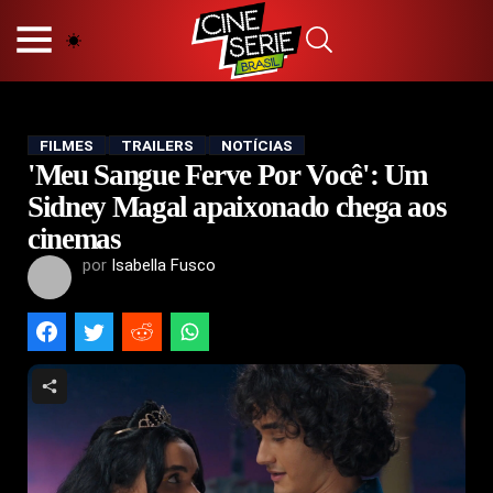
HOME
NOSSA EQUIPE
PRINCÍPIOS EDITORIAIS
POLÍTICA DE PRIVACIDADE
FILMES
TRAILERS
NOTÍCIAS
'Meu Sangue Ferve Por Você': Um
TERMOS E CONDIÇÕES
CONTATO
Sidney Magal apaixonado chega aos
cinemas
por
Isabella Fusco
Hot
Popular
Tendência
Filmes
Séries
Novelas