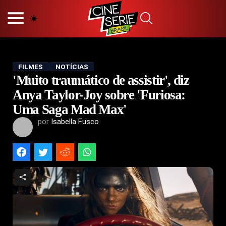
HOME
NOSSA EQUIPE
PRINCÍPIOS EDITORIAIS
POLÍTICA DE PRIVACIDADE
FILMES
NOTÍCIAS
'Muito traumático de assistir', diz
TERMOS E CONDIÇÕES
CONTATO
Anya Taylor-Joy sobre 'Furiosa:
Uma Saga Mad Max'
por
Isabella Fusco
Hot
Popular
Tendência
Filmes
Séries
Novelas