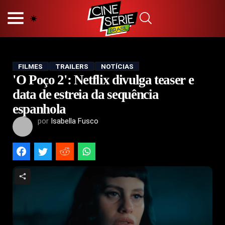
HOME
NOSSA EQUIPE
PRINCÍPIOS EDITORIAIS
POLÍTICA DE PRIVACIDADE
FILMES
TRAILERS
NOTÍCIAS
'O Poço 2': Netflix divulga teaser e
TERMOS E CONDIÇÕES
CONTATO
data de estreia da sequência
espanhola
por
Isabella Fusco
Hot
Popular
Tendência
Filmes
Séries
Novelas