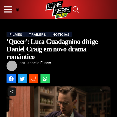
HOME
NOSSA EQUIPE
PRINCÍPIOS EDITORIAIS
POLÍTICA DE PRIVACIDADE
FILMES
TRAILERS
NOTÍCIAS
'Queer': Luca Guadagnino dirige
TERMOS E CONDIÇÕES
CONTATO
Daniel Craig em novo drama
romântico
por
Isabella Fusco
Hot
Popular
Tendência
Filmes
Séries
Novelas