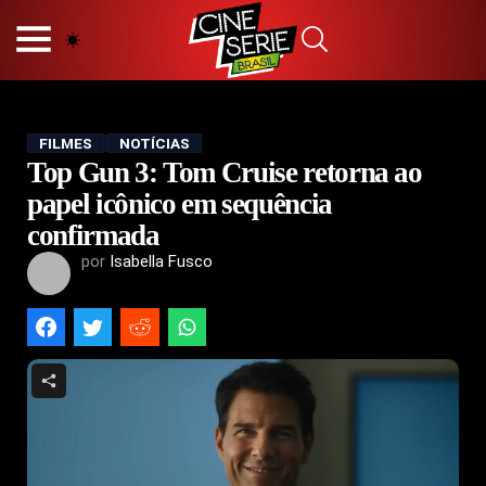
HOME
NOSSA EQUIPE
PRINCÍPIOS EDITORIAIS
POLÍTICA DE PRIVACIDADE
FILMES
NOTÍCIAS
Top Gun 3: Tom Cruise retorna ao
TERMOS E CONDIÇÕES
CONTATO
papel icônico em sequência
confirmada
por
Isabella Fusco
Hot
Popular
Tendência
Filmes
Séries
Novelas