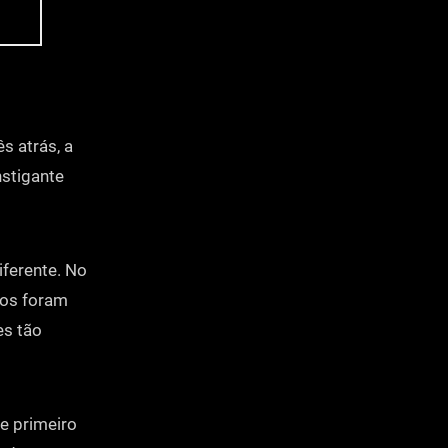
s atrás, a
nstigante
iferente. No
ios foram
es tão
e primeiro