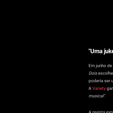
"Uma juk
Em junho de
Dois
escolher
poderia ser 
A
Variety
gar
musical"
.
A revista ex