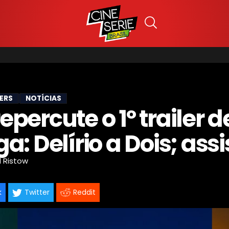
LERS
NOTÍCIAS
percute o 1º trailer d
a: Delírio a Dois; assi
l Ristow
k
Twitter
Reddit