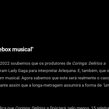
ebox musical"
 2022 soubemos que os produtores de
Coringa: Delírios a
am Lady Gaga para interpretar Arlequina. E, também, que o
um musical. Agora sabemos que este será realmente o caso
ante assim que a longa-metragem assumirá a forma de
"um
plica que
Coringa: Delírios a Dois
terá, pelo menos, 15 releitu