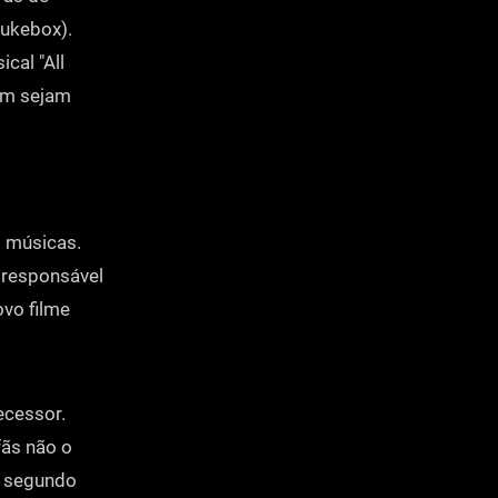
jukebox).
cal "All
ém sejam
s músicas.
 responsável
novo filme
ecessor.
fãs não o
o segundo