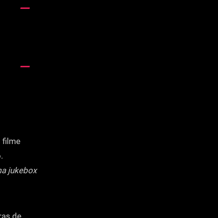
 filme
.
a jukebox
ras de