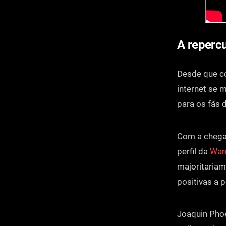
A reperc
Desde que c
internet se 
para os fãs 
Com a chegad
perfil da
Warn
majoritariam
positivas a 
Joaquin Phoe