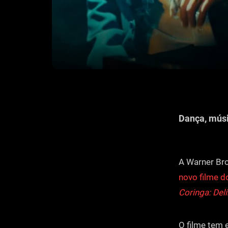
Dança, músi
A Warner Bro
novo filme d
Coringa: Delí
O filme tem 