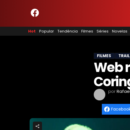
HOME
NOSSA EQUIPE
Hot
Popular
Tendência
Filmes
Séries
Novelas
PRINCÍPIOS EDITORIAIS
POLÍTICA DE PRIVACIDADE
TERMOS E CONDIÇÕES
CONTATO
FILMES
TRAI
Web re
Coring
Hot
Popular
por
Rafae
Tendência
Filmes
Faceboo
Séries
Novelas