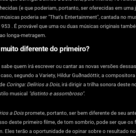
ecidas (e que poderiam, portanto, ser oferecidas em uma 
úsicas poderia ser "That's Entertainment", cantada no musi
1953 . É provável que uma ou duas músicas originais tamb
 ao longa-metragem.
muito diferente do primeiro?
 sabe quem irá escrever ou cantar as novas versões dessa
caso, segundo a Variety, Hildur Guðnadóttir, a compositora
 de
Coringa: Delírios a Dois
, irá dirigir a trilha sonora deste 
tilo musical
"distinto e assombroso"
.
rios a Dois
promete, portanto, ser bem diferente de seu ant
so deste primeiro filme, de tom sombrio, pode ser que os 
 Eles terão a oportunidade de opinar sobre o resultado n