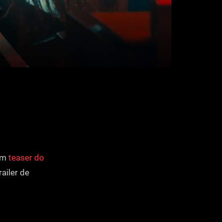
 um
teaser do
railer de