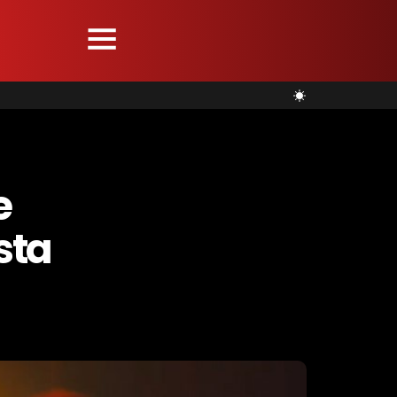
e
sta