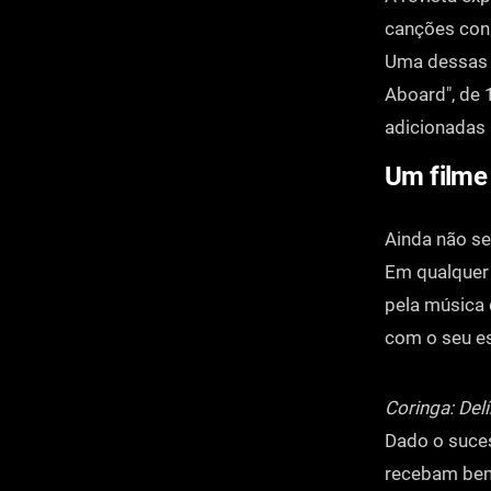
canções conh
Uma dessas m
Aboard", de 
adicionadas
Um filme 
Ainda não se
Em qualquer 
pela música
com o seu es
Coringa: Delí
Dado o suces
recebam bem.