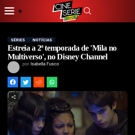
HOME
NOSSA EQUIPE
PRINCÍPIOS EDITORIAIS
POLÍTICA DE PRIVACIDADE
SÉRIES
NOTÍCIAS
Estreia a 2ª temporada de 'Mila no
TERMOS E CONDIÇÕES
CONTATO
Multiverso', no Disney Channel
por
Isabella Fusco
Hot
Popular
Tendência
Filmes
Séries
Novelas