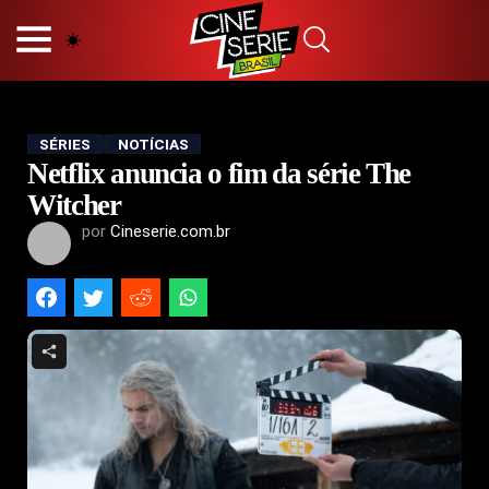
HOME
NOSSA EQUIPE
PRINCÍPIOS EDITORIAIS
POLÍTICA DE PRIVACIDADE
SÉRIES
NOTÍCIAS
Netflix anuncia o fim da série The
TERMOS E CONDIÇÕES
CONTATO
Witcher
por
Cineserie.com.br
Hot
Popular
Tendência
Filmes
Séries
Novelas