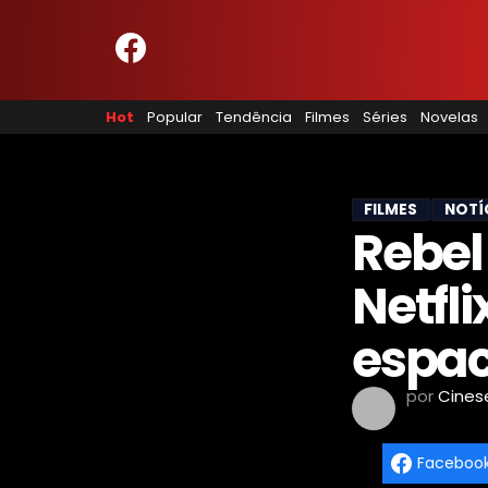
HOME
NOSSA EQUIPE
Hot
Popular
Tendência
Filmes
Séries
Novelas
PRINCÍPIOS EDITORIAIS
POLÍTICA DE PRIVACIDADE
TERMOS E CONDIÇÕES
CONTATO
FILMES
NOTÍ
Rebel
Netfl
Hot
Popular
espac
Tendência
Filmes
por
Cines
Séries
Novelas
Faceboo