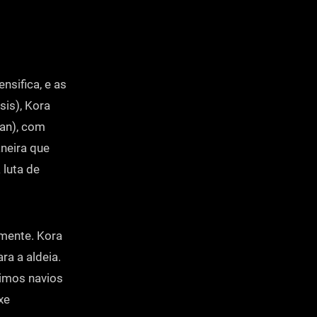
nsifica, e as
is), Kora
man), com
neira que
 luta de
lmente. Kora
ra a aldeia.
timos navios
xe