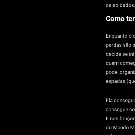
os soldados.
Como te
Enquanto o c
perdas são i
decide se in
quem começo
pode, organi
espadas (que
Ela consegue
consegue col
É nos braços
do Mundo Mã