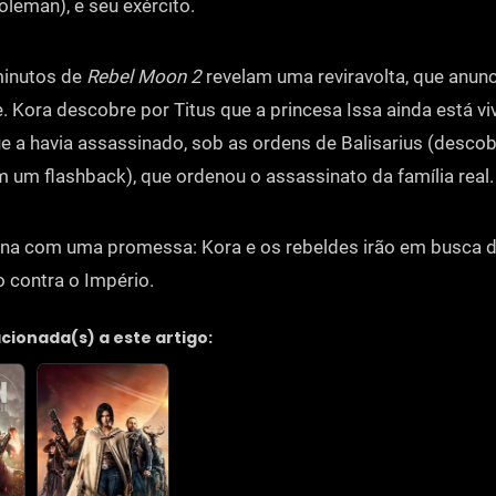
oleman), e seu exército.
minutos de
Rebel Moon 2
revelam uma reviravolta, que anun
me. Kora descobre por Titus que a princesa Issa ainda está 
 a havia assassinado, sob as ordens de Balisarius (desco
 um flashback), que ordenou o assassinato da família real.
ina com uma promessa: Kora e os rebeldes irão em busca d
o contra o Império.
acionada(s) a este artigo: