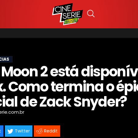
CIAS
 Moon 2 está disponív
ix. Como termina o ép
ial de Zack Snyder?
erie.com.br
k
Twitter
Reddit