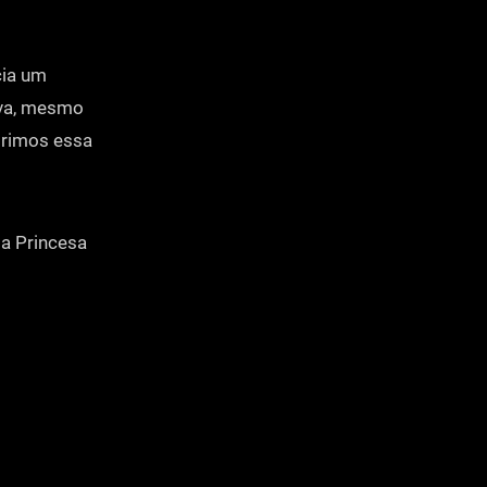
cia um
viva, mesmo
brimos essa
a Princesa