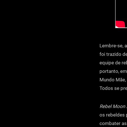
Lembre-se, ap
foi trazido d
equipe de re
portanto, em 
Mundo Mãe, l
Todos se pre
Rebel Moon 
os rebeldes 
combater as