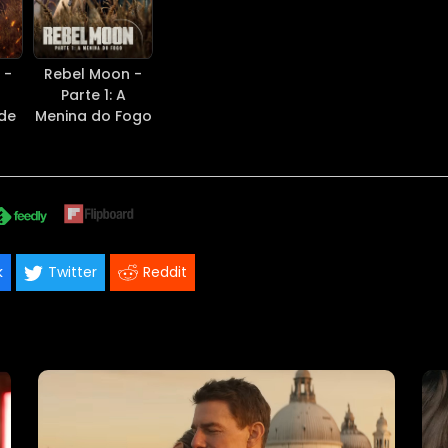
 -
Rebel Moon -
Parte 1: A
de
Menina do Fogo
k
Twitter
Reddit