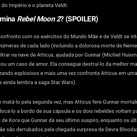
 do Império e o planeta Veldt.
rmina
Rebel Moon 2
? (SPOILER)
onfronto com os exércitos do Mundo Mãe e de Veldt se inte
númeras de cada lado (incluindo a dolorosa morte de Nemes
filtrar na nave de Atticus, ajudada por Gunnar (Michiel Huis
u um caso de amor. Ela consegue destruí-lo da melhor ma
zando explosivos e mais uma vez confronta Atticus em uma
 ainda lembra a saga Star Wars).
 matá-lo pela segunda vez, mas Atticus fere Gunnar morta
ocá-lo a bordo de sua cápsula e os dois rebeldes voltam pa
 de Kora que Gunnar dá seu último suspiro, enquanto os úl
e são derrubados pela chegada surpresa de Devra Blooda