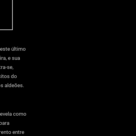
 este último
ra, e sua
ra-se,
citos do
os aldeões.
 revela como
para
ento entre