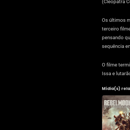
(Cleopatra C
Os últimos 
terceiro fil
pensando que
sequência em
O filme term
Issa e lutarã
Mídia(s) rel