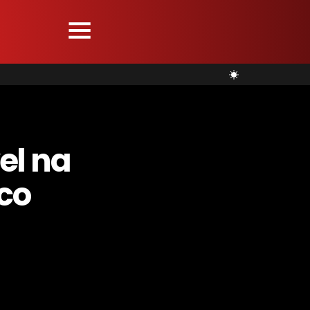
el na
ico