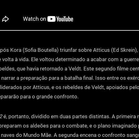
ós Kora (Sofia Boutella) triunfar sobre Atticus (Ed Skrein),
e volta à vida. Ele voltou determinado a acabar com a guerrei
beldes, que havia retornado a Veldt. Este segundo filme cent
narrar a preparação para a batalha final. Isso entre os exér
iderados por Atticus, e os rebeldes de Veldt, apoiados pel
pararão para o grande confronto.
2
é, portanto, dividido em duas partes distintas. A primeira
preparam os aldeões para o combate, e o plano imaginado 
 naves do Mundo Mãe. A segunda encena o confronto sangr