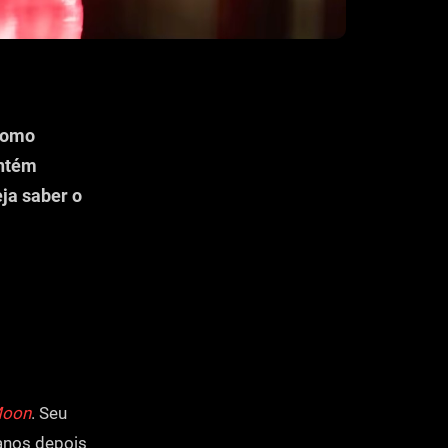
 Como
ontém
ja saber o
Moon
. Seu
 anos depois