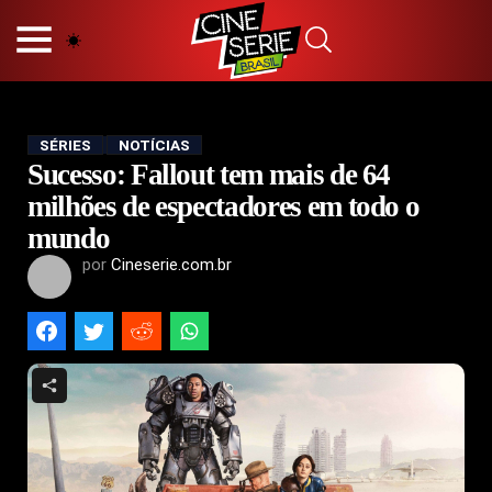
HOME
NOSSA EQUIPE
PRINCÍPIOS EDITORIAIS
POLÍTICA DE PRIVACIDADE
SÉRIES
NOTÍCIAS
Sucesso: Fallout tem mais de 64
TERMOS E CONDIÇÕES
CONTATO
milhões de espectadores em todo o
mundo
por
Cineserie.com.br
Hot
Popular
Tendência
Filmes
Séries
Novelas