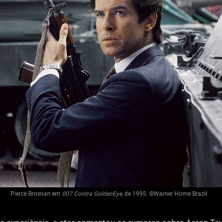
Pierce Brosnan em
007 Contra GoldenEye
, de 1995. ©Warner Home Brazil