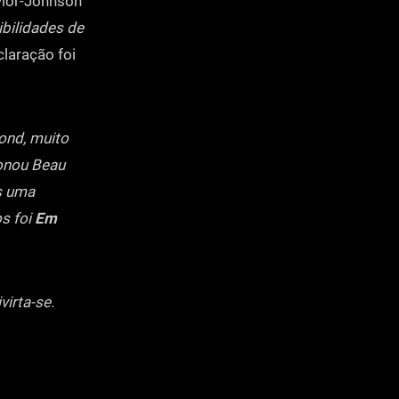
ylor-Johnson
ibilidades de
laração foi
ond, muito
ionou Beau
os uma
s foi
Em
virta-se.