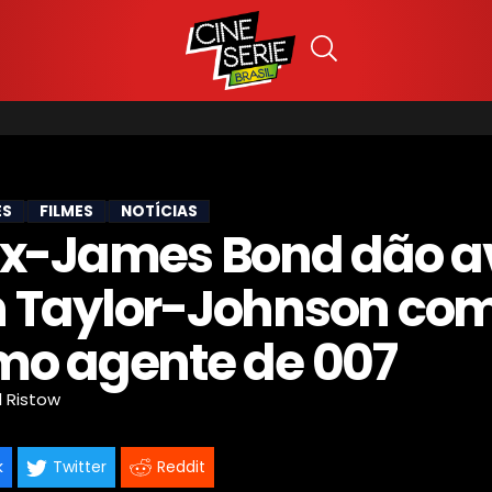
ES
FILMES
NOTÍCIAS
ex-James Bond dão a
 Taylor-Johnson co
mo agente de 007
l Ristow
k
Twitter
Reddit