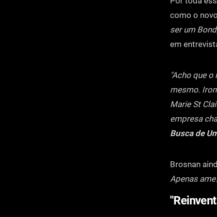
Por toda ess
como o nov
ser um Bond,
em entrevist
"Acho que o 
mesmo. Ironi
Marie St Cla
empresa cha
Busca de U
Brosnan ain
Apenas ame. 
"Reinvent