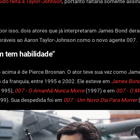
sido feita a Taylor-Johnson
, portanto faltaria somente assin
or isso, dois atores que já interpretaram James Bond der
oráveis ao Aaron Taylor-Johnson como o novo agente 007.
 tem habilidade"
 acima é de Pierce Brosnan. O ator teve sua vez como Ja
s da franquia, entre 1995 e 2002. Ele esteve em
James Bond
1995),
007 - O Amanhã Nunca Morre
(1997) e em
007 - O M
99). Sua despedida foi em
007 - Um Novo Dia Para Morrer
(