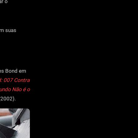
ar o
am suas
mes Bond em
: 007 Contra
undo Não é o
2002).