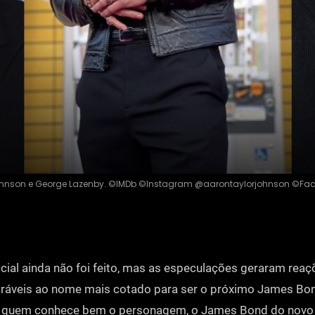
Johnson e George Lazenby. ©IMDb ©Instagram @aarontaylorjohnson ©Fac
icial ainda não foi feito, mas as especulações geraram reaç
oráveis ao nome mais cotado para ser o próximo James Bon
 quem conhece bem o personagem, o James Bond do novo 