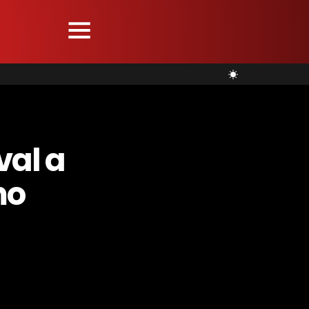
val a
mo