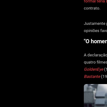
formal teria 
contrato.
Justamente p
opiniões fav
"O homem
A declaração
quatro filme
GoldenEye
(
Bastante
(19