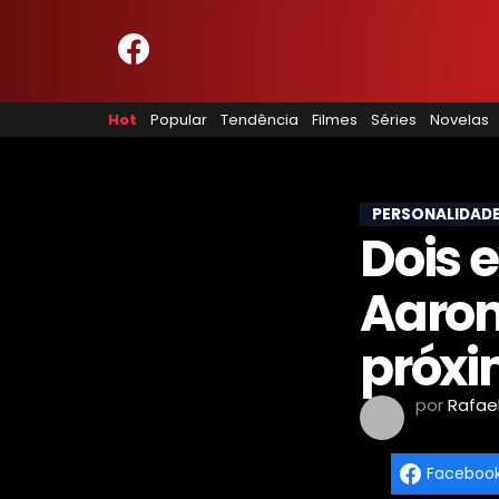
HOME
NOSSA EQUIPE
Hot
Popular
Tendência
Filmes
Séries
Novelas
PRINCÍPIOS EDITORIAIS
POLÍTICA DE PRIVACIDADE
TERMOS E CONDIÇÕES
CONTATO
PERSONALIDAD
Dois 
Aaron
Hot
Popular
próxi
Tendência
Filmes
por
Rafae
Séries
Novelas
Faceboo