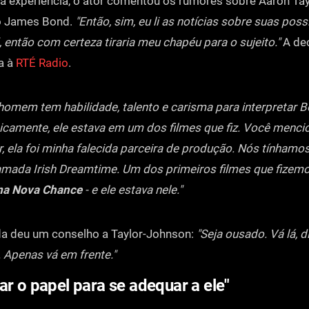
a experiência, o ator comentou os rumores sobre Aaron Ta
o James Bond.
"Então, sim, eu li as notícias sobre suas poss
 então com certeza tiraria meu chapéu para o sujeito."
A dec
a à
RTÉ Radio
.
homem tem habilidade, talento e carisma para interpretar B
camente, ele estava em um dos filmes que fiz. Você menc
ir, ela foi minha falecida parceira de produção. Nós tínham
mada Irish Dreamtime. Um dos primeiros filmes que fizemo
ma Nova Chance
- e ele estava nele."
da deu um conselho a Taylor-Johnson:
"Seja ousado. Vá lá, di
Apenas vá em frente."
ar o papel para se adequar a ele"