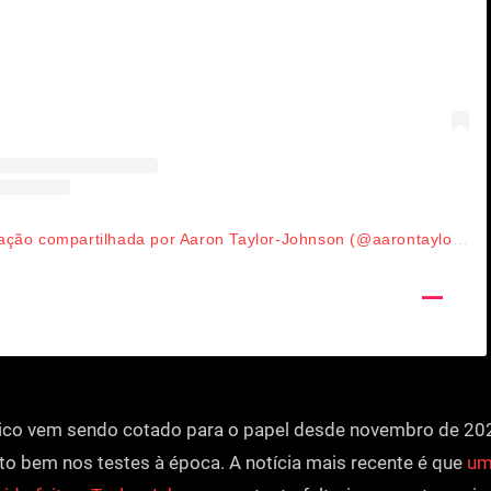
Uma publicação compartilhada por Aaron Taylor-Johnson (@aarontaylorjohnson)
nico vem sendo cotado para o papel desde novembro de 2022
to bem nos testes à época. A notícia mais recente é que
um