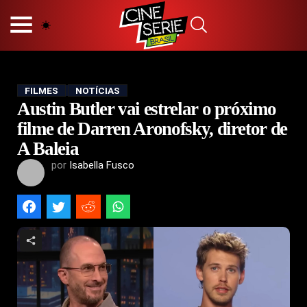
HOME
NOSSA EQUIPE
PRINCÍPIOS EDITORIAIS
POLÍTICA DE PRIVACIDADE
FILMES
NOTÍCIAS
Austin Butler vai estrelar o próximo
TERMOS E CONDIÇÕES
CONTATO
filme de Darren Aronofsky, diretor de
A Baleia
por
Isabella Fusco
Hot
Popular
Tendência
Filmes
Séries
Novelas