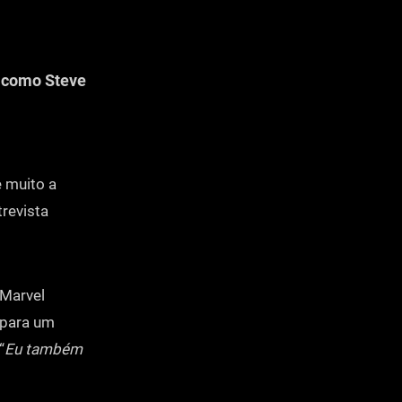
o como Steve
e muito a
trevista
 Marvel
 para um
“
Eu também