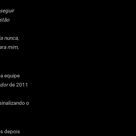
seguir
estão
a nunca,
ara mim,
da equipe
ador
de 2011
inalizando o
es depois