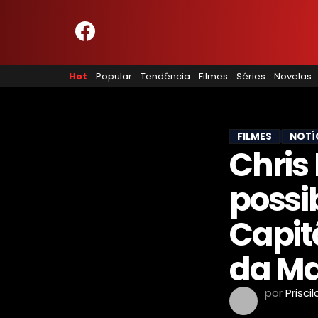
HOME
NOSSA EQUIPE
Hot
Popular
Tendência
Filmes
Séries
Novelas
PRINCÍPIOS EDITORIAIS
POLÍTICA DE PRIVACIDADE
TERMOS E CONDIÇÕES
CONTATO
FILMES
NOTÍ
Chris
possi
Hot
Popular
Capit
Tendência
Filmes
da Ma
Séries
Novelas
por
Prisci