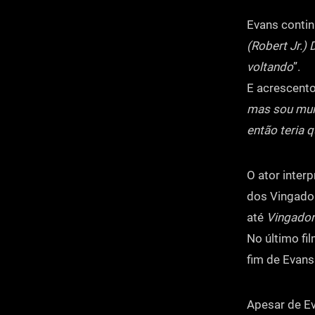
Evans contin
(Robert Jr.)
voltando
”.
E acrescento
mas sou muit
então teria q
O ator inter
dos Vingado
até
Vingador
No último f
fim de Evan
Apesar de Ev