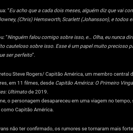
ua: “
Eu acho que a cada dois meses, alguém diz que vai con
 Downey, (Chris) Hemsworth, Scarlett (Johansson), e todos 
u: “
Ninguém falou comigo sobre isso, e… Olha, eu nunca diri
o cauteloso sobre isso. Esse é um papel muito precioso p
ue ser perfeito
”.
pretou Steve Rogers/ Capitão América, um membro central 
res, em 11 filmes, desde
Capitão América: O Primeiro Ving
es: Ultimato
de 2019.
ilme, o personagem desapareceu em uma viagem no tempo, s
s como Capitão América.
ans não ter confirmado, os rumores se tornaram mais fort