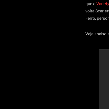
que a
Variet
volta Scarl
Ferro, pers
Veja abaixo 