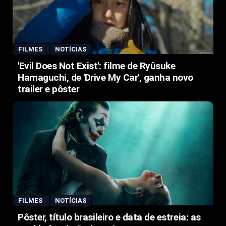
FILMES
NOTÍCIAS
'Evil Does Not Exist': filme de Ryûsuke
Hamaguchi, de 'Drive My Car', ganha novo
trailer e pôster
FILMES
NOTÍCIAS
Pôster, título brasileiro e data de estreia: as