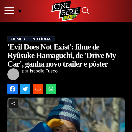
HOME
NOSSA EQUIPE
PRINCÍPIOS EDITORIAIS
POLÍTICA DE PRIVACIDADE
FILMES
NOTÍCIAS
'Evil Does Not Exist': filme de
TERMOS E CONDIÇÕES
CONTATO
Ryûsuke Hamaguchi, de 'Drive My
Car', ganha novo trailer e pôster
por
Isabella Fusco
Hot
Popular
Tendência
Filmes
Séries
Novelas