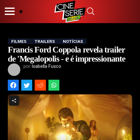
HOME
NOSSA EQUIPE
PRINCÍPIOS EDITORIAIS
POLÍTICA DE PRIVACIDADE
FILMES
TRAILERS
NOTÍCIAS
Francis Ford Coppola revela trailer
TERMOS E CONDIÇÕES
CONTATO
de 'Megalopolis - e é impressionante
por
Isabella Fusco
Hot
Popular
Tendência
Filmes
Séries
Novelas