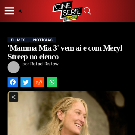
HOME
NOSSA EQUIPE
PRINCÍPIOS EDITORIAIS
POLÍTICA DE PRIVACIDADE
FILMES
NOTÍCIAS
'Mamma Mia 3' vem aí e com Meryl
TERMOS E CONDIÇÕES
CONTATO
Streep no elenco
por
Rafael Ristow
Hot
Popular
Tendência
Filmes
Séries
Novelas