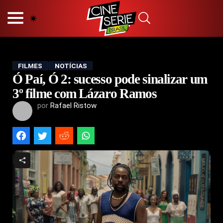
HOME
NOSSA EQUIPE
PRINCÍPIOS EDITORIAIS
POLÍTICA DE PRIVACIDADE
FILMES
NOTÍCIAS
Ó Paí, Ó 2: sucesso pode sinalizar um
TERMOS E CONDIÇÕES
CONTATO
3º filme com Lázaro Ramos
por
Rafael Ristow
Hot
Popular
Tendência
Filmes
Séries
Novelas