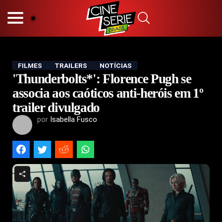
HOME
NOSSA EQUIPE
PRINCÍPIOS EDITORIAIS
POLÍTICA DE PRIVACIDADE
FILMES
TRAILERS
NOTÍCIAS
'Thunderbolts*': Florence Pugh se
TERMOS E CONDIÇÕES
CONTATO
associa aos caóticos anti-heróis em 1º
trailer divulgado
por
Isabella Fusco
Hot
Popular
Tendência
Filmes
Séries
Novelas