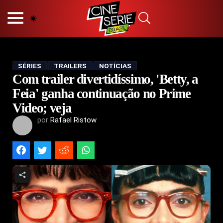
HOME
NOSSA EQUIPE
PRINCÍPIOS EDITORIAIS
POLÍTICA DE PRIVACIDADE
SÉRIES
TRAILERS
NOTÍCIAS
Com trailer divertidíssimo, 'Betty, a
TERMOS E CONDIÇÕES
CONTATO
Feia' ganha continuação no Prime
Video; veja
por
Rafael Ristow
Hot
Popular
Tendência
Filmes
Séries
Novelas