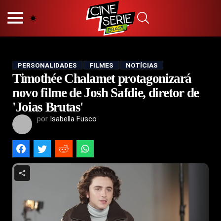
HOME
NOSSA EQUIPE
PRINCÍPIOS EDITORIAIS
POLÍTICA DE PRIVACIDADE
PERSONALIDADES
FILMES
NOTÍCIAS
Timothée Chalamet protagonizará
TERMOS E CONDIÇÕES
CONTATO
novo filme de Josh Safdie, diretor de
'Joias Brutas'
por
Isabella Fusco
Hot
Popular
Tendência
Filmes
Séries
Novelas