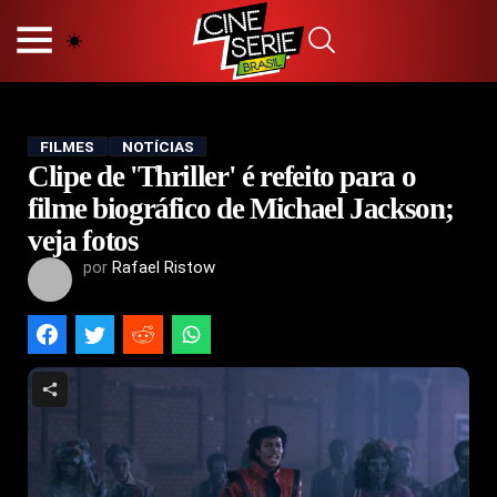
HOME
NOSSA EQUIPE
PRINCÍPIOS EDITORIAIS
POLÍTICA DE PRIVACIDADE
FILMES
NOTÍCIAS
Clipe de 'Thriller' é refeito para o
TERMOS E CONDIÇÕES
CONTATO
filme biográfico de Michael Jackson;
veja fotos
por
Rafael Ristow
Hot
Popular
Tendência
Filmes
Séries
Novelas